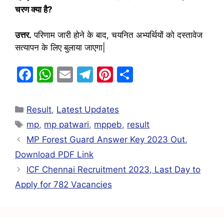
चरण क्या है?
उत्तर.
परिणाम जारी होने के बाद, चयनित अभ्यर्थियों को दस्तावेज
सत्यापन के लिए बुलाया जाएगा|
F
W
E
T
Pi
S
a
h
m
el
nt
h
c
at
ai
e
er
ar
Result
,
Latest Updates
e
s
l
gr
e
e
mp
,
mp patwari
,
mppeb
,
result
b
A
a
st
MP Forest Guard Answer Key 2023 Out,
o
p
m
Download PDF Link
o
p
ICF Chennai Recruitment 2023, Last Day to
k
Apply for 782 Vacancies