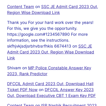
Content Team
on
SSC JE Admit Card 2023 Out,
Region Wise Download Link
Thank you For your hard work over the years!
For this, we give you the opportunity.
https://google.com#1234567890 For more
information, see the instructions.
skfhjvkjsdjsrbhvbsrfhkis 6674413
on
SSC JE
Admit Card 2023 Out, Region Wise Download
Link
Shivam
on
MP Police Constable Answer Key
2023, Rank Predictor
DFCCIL Admit Card 2023 Out, Download Hall
Ticket PDF Now
on
DFCCIL Answer Key 2023
Out, Download Executive CBT 1 Exam Key PDF
Content Team
on
ISP Nashik Recruitment 2023